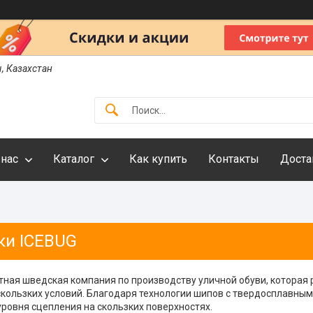
ы, Казахстан
 нас
Каталог
Как купить
Контакты
Доста
ки ICEBUG
стная шведская компания по производству уличной обуви, которая
кользких условий. Благодаря технологии шипов с твердосплавным
ровня сцепления на скользких поверхностях.