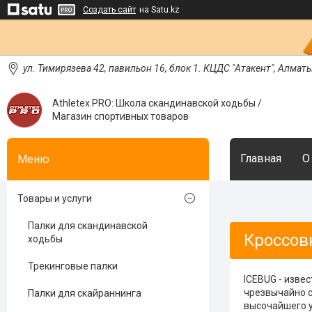
Создать сайт
на Satu.kz
ул. Тимирязева 42, павильон 16, блок 1. КЦДС "Атакент", Алмат
Athletex PRO: Школа скандинавской ходьбы /
Магазин спортивных товаров
Главная
О
Товары и услуги
Палки для скандинавской
Кроссов
ходьбы
Трекинговые палки
ICEBUG - изве
чрезвычайно с
Палки для скайраннинга
высочайшего у