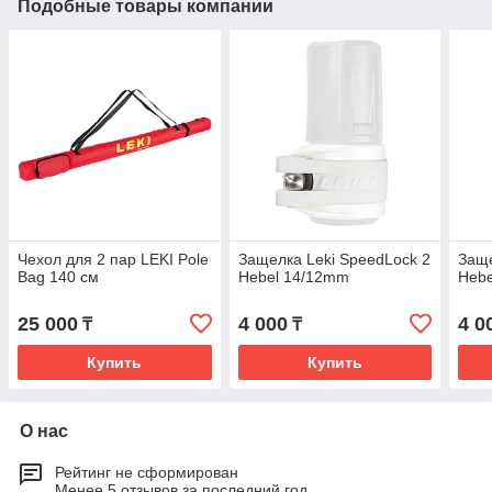
Подобные товары компании
Чехол для 2 пар LEKI Pole
Защелка Leki SpeedLock 2
Заще
Bag 140 см
Hebel 14/12mm
Heb
25 000
4 000
4 0
₸
₸
Купить
Купить
О нас
Рейтинг не сформирован
Менее 5 отзывов за последний год