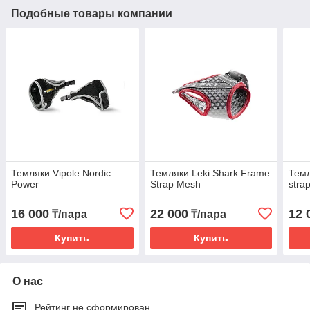
Подобные товары компании
Темляки Vipole Nordic
Темляки Leki Shark Frame
Темл
Power
Strap Mesh
stra
16 000
22 000
12 
₸/пара
₸/пара
Купить
Купить
О нас
Рейтинг не сформирован