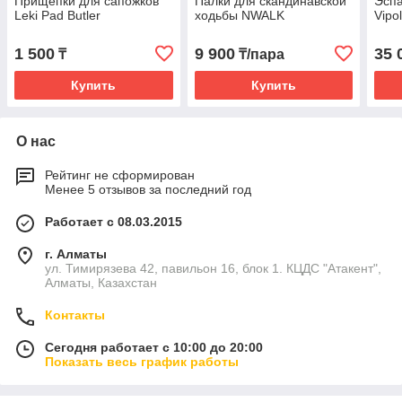
Прищепки для сапожков
Палки для скандинавской
Эспа
Leki Pad Butler
ходьбы NWALK
Vipo
1 500
9 900
35 
₸
₸/пара
Купить
Купить
О нас
Рейтинг не сформирован
Менее 5 отзывов за последний год
Работает с 08.03.2015
г. Алматы
ул. Тимирязева 42, павильон 16, блок 1. КЦДС "Атакент",
Алматы, Казахстан
Контакты
Сегодня работает с 10:00 до 20:00
Показать весь график работы