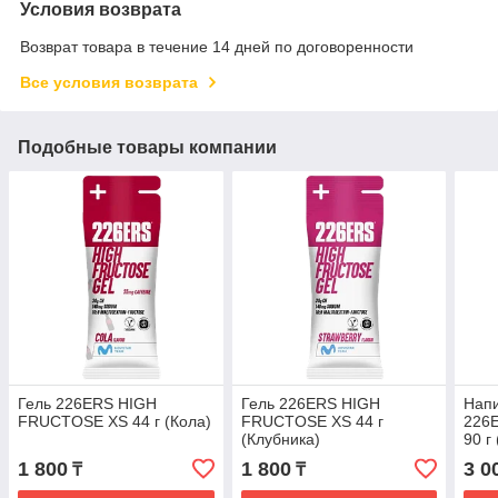
Условия возврата
Возврат товара в течение 14 дней по договоренности
Все условия возврата
Подобные товары компании
Гель 226ERS HIGH
Гель 226ERS HIGH
Напи
FRUCTOSE XS 44 г (Кола)
FRUCTOSE XS 44 г
226
(Клубника)
90 г
1 800
1 800
3 0
₸
₸