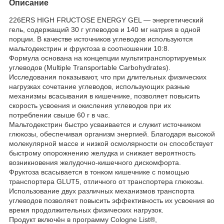
Описание
226ERS HIGH FRUCTOSE ENERGY GEL — энергетический
гель, содержащий 30 г углеводов и 140 мг натрия в одной
порции. В качестве источников углеводов используются
мальтодекстрин и фруктоза в соотношении 10:8.
Формула основана на концепции мультитранспортируемых
углеводов (Multiple Transportable Carbohydrates).
Исследования показывают, что при длительных физических
нагрузках сочетание углеводов, использующих разные
механизмы всасывания в кишечнике, позволяет повысить
скорость усвоения и окисления углеводов при их
потреблении свыше 60 г в час.
Мальтодекстрин быстро усваивается и служит источником
глюкозы, обеспечивая организм энергией. Благодаря высокой
молекулярной массе и низкой осмолярности он способствует
быстрому опорожнению желудка и снижает вероятность
возникновения желудочно-кишечного дискомфорта.
Фруктоза всасывается в тонком кишечнике с помощью
транспортера GLUT5, отличного от транспортера глюкозы.
Использование двух различных механизмов транспорта
углеводов позволяет повысить эффективность их усвоения во
время продолжительных физических нагрузок.
Продукт включён в программу Cologne List®,