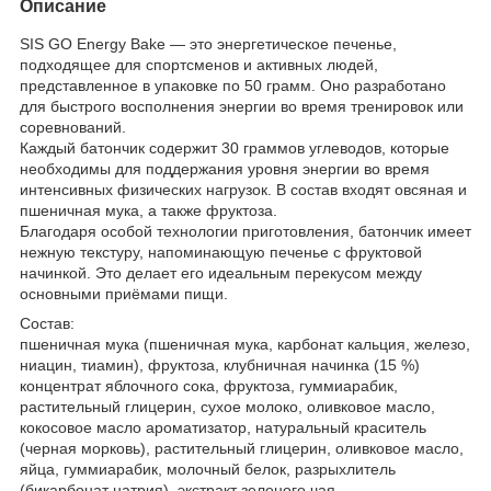
Описание
SIS GO Energy Bake — это энергетическое печенье,
подходящее для спортсменов и активных людей,
представленное в упаковке по 50 грамм. Оно разработано
для быстрого восполнения энергии во время тренировок или
соревнований.
Каждый батончик содержит 30 граммов углеводов, которые
необходимы для поддержания уровня энергии во время
интенсивных физических нагрузок. В состав входят овсяная и
пшеничная мука, а также фруктоза.
Благодаря особой технологии приготовления, батончик имеет
нежную текстуру, напоминающую печенье с фруктовой
начинкой. Это делает его идеальным перекусом между
основными приёмами пищи.
Состав:
пшеничная мука (пшеничная мука, карбонат кальция, железо,
ниацин, тиамин), фруктоза, клубничная начинка (15 %)
концентрат яблочного сока, фруктоза, гуммиарабик,
растительный глицерин, сухое молоко, оливковое масло,
кокосовое масло ароматизатор, натуральный краситель
(черная морковь), растительный глицерин, оливковое масло,
яйца, гуммиарабик, молочный белок, разрыхлитель
(бикарбонат натрия), экстракт зеленого чая.