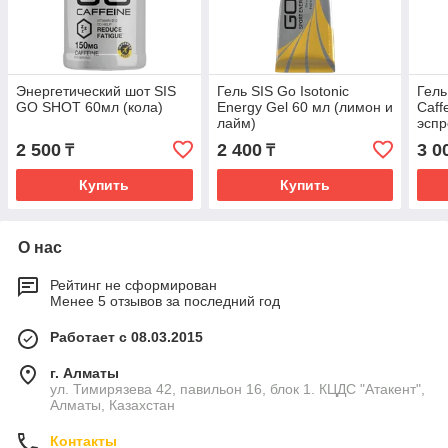
Энергетический шот SIS
Гель SIS Go Isotonic
Гель
GO SHOT 60мл (кола)
Energy Gel 60 мл (лимон и
Caff
лайм)
эспр
2 500
2 400
3 0
₸
₸
Купить
Купить
О нас
Рейтинг не сформирован
Менее 5 отзывов за последний год
Работает с 08.03.2015
г. Алматы
ул. Тимирязева 42, павильон 16, блок 1. КЦДС "Атакент",
Алматы, Казахстан
Контакты