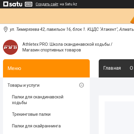
Создать сайт
на Satu.kz
ул. Тимирязева 42, павильон 16, блок 1. КЦДС "Атакент", Алмат
Athletex PRO: Школа скандинавской ходьбы /
Магазин спортивных товаров
Главная
О
Товары и услуги
Палки для скандинавской
ходьбы
Трекинговые палки
Палки для скайраннинга