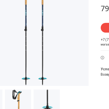
79
+7 (
мага
воз