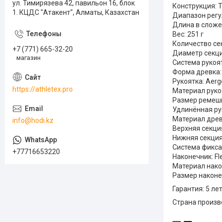
ул. Тимирязева 42, павильон 16, блок
Конструкция: Т
1. КЦДС "Атакент", Алматы, Казахстан
Диапазон регу
Длина в сложе
Вес: 251 г
Количество се
+7 (771) 665-32-20
Диаметр секций
магазин
Система рукоя
Форма древка:
Рукоятка: Aerg
https://athletex.pro
Материал руко
Размер ремешк
Удлинённая ру
Материал древ
info@hodi.kz
Верхняя секци
Нижняя секци
Система фиксац
+77716653220
Наконечник: Fl
Материал нако
Размер наконе
Гарантия: 5 ле
Страна произв