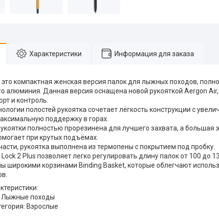
Характеристики
Информация для заказа
 — это компактная женская версия палок для лыжных походов, полн
о алюминия. Данная версия оснащена новой рукояткой Aergon Air
рт и контроль.
нологии полостей рукоятка сочетает лёгкость конструкции с увел
аксимальную поддержку в горах.
рукоятки полностью прорезинена для лучшего захвата, а большая
омогает при крутых подъёмах.
части, рукоятка выполнена из термопены с покрытием под пробку.
Lock 2 Plus позволяет легко регулировать длину палок от 100 до 1
ы широкими корзинами Binding Basket, которые облегчают исполь
в.
ктеристики:
: Лыжные походы
тегория: Взрослые