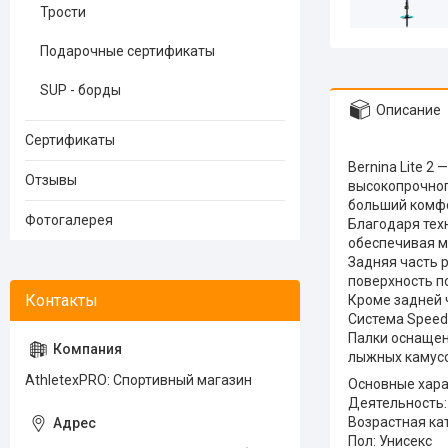
Трости
Подарочные сертификаты
SUP - борды
Описание
Сертификаты
Bernina Lite 2
Отзывы
высокопрочног
больший комфо
Фотогалерея
Благодаря тех
обеспечивая м
Задняя часть 
поверхность п
Кроме задней 
Система Speed 
Палки оснащен
лыжных камусо
AthletexPRO: Спортивный магазин
Основные хара
Деятельность
Возрастная ка
Пол: Унисекс