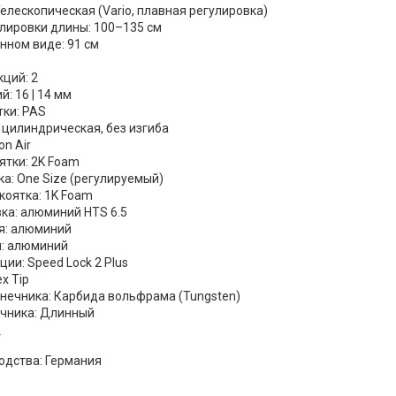
елескопическая (Vario, плавная регулировка)
лировки длины: 100–135 см
нном виде: 91 см
кций: 2
: 16 | 14 мм
тки: PAS
 цилиндрическая, без изгиба
on Air
ятки: 2K Foam
а: One Size (регулируемый)
коятка: 1K Foam
ка: алюминий HTS 6.5
я: алюминий
я: алюминий
ии: Speed Lock 2 Plus
ex Tip
нечника: Карбида вольфрама (Tungsten)
чника: Длинный
т
одства: Германия