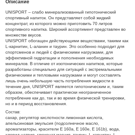
Описание
UNISPORT – слабо минерализованный гипотонический
спортивный напиток. Он представляет собой жидкий
концентрат, из которого можно приготовить 70 литров
спортивного напитка. Широкий ассортимент представлен во
множестве вкусов.
UNISPORT обогащен действующими веществами, такими как
L-карнитин, L-аланин и таурин. Это особенно подходит для
спортсменов и людей с физическими нагрузками, для
эффективной гидратации и пополнения необходимых
минералов. В отличие от изотонических напитков, которые
разработаны специально для ситуаций с экстремальными
физическими и тепловыми нагрузками и могут составлять
лишь очень небольшую часть потребления жидкости в
течение дня, UNISPORT является гипотоническим и, таким
образом, обеспечивает практически неограниченное
потребление как до, так и во время физической тренировки,
но и в период восстановления.
Состав:
сахар, регулятор кислотности лимонная кислота,
апельсиновая эмульсия (подсолнечное масло,
ароматизаторы, красители Е 160а, Е 160е, Е 161b), вода,
хлорид натрия, глюконат магния, таурин, L-карнитин, L-