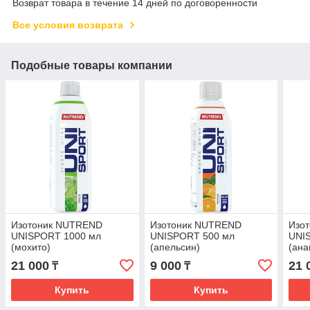
Возврат товара в течение 14 дней по договоренности
Все условия возврата
Подобные товары компании
Изотоник NUTREND
Изотоник NUTREND
Изо
UNISPORT 1000 мл
UNISPORT 500 мл
UNI
(мохито)
(апельсин)
(ана
21 000
9 000
21 
₸
₸
Купить
Купить