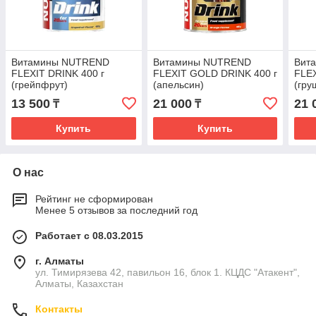
Витамины NUTREND
Витамины NUTREND
Вит
FLEXIT DRINK 400 г
FLEXIT GOLD DRINK 400 г
FLEX
(грейпфрут)
(апельсин)
(гру
13 500
21 000
21 
₸
₸
Купить
Купить
О нас
Рейтинг не сформирован
Менее 5 отзывов за последний год
Работает с 08.03.2015
г. Алматы
ул. Тимирязева 42, павильон 16, блок 1. КЦДС "Атакент",
Алматы, Казахстан
Контакты