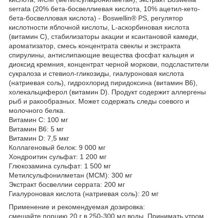
serrata (20% бета-босвеллиевая кислота, 10% ацетил-кето-
бета-босвелловая кислота) - Boswellin® PS, регулятор
кислотности яблочной кислоты, L-аскорбиновая кислота
(витамин С), стабилизаторы акации и ксантановой камеди,
ароматизатор, смесь концентрата свеклы и экстракта
спирулины, антислипающие вещества фосфат кальция и
диоксид кремния, концентрат черной моркови, подсластители
сукралоза и стевиол-гликозиды, гиалуроновая кислота
(натриевая соль), гидрохлорид пиридоксина (витамин B6),
холекальциферол (витамин D). Продукт содержит аллергены
рыб и ракообразных. Может содержать следы соевого и
молочного белка.
Витамин C: 100 мг
Витамин В6: 5 мг
Витамин D: 7,5 мкг
Коллагеновый белок: 9 000 мг
Хондроитин сульфат: 1 200 мг
Глюкозамина сульфат: 1 500 мг
Метилсульфонилметан (МСМ): 300 мг
Экстракт босвеллии серрата: 200 мг
Гиалуроновая кислота (натриевая соль): 20 мг
Применение и рекомендуемая дозировка:
смешайте порцию 20 г в 250-300 мл воды. Принимать утром