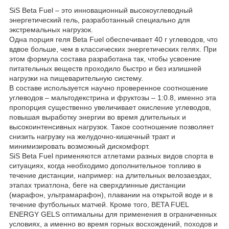
SiS Beta Fuel – это инновационный высокоуглеводный
энергетический гель, разработанный специально для
экстремальных нагрузок.
Одна порция геля Beta Fuel обеспечивает 40 г углеводов, что
вдвое больше, чем в классических энергетических гелях. При
этом формула состава разработана так, чтобы усвоение
питательных веществ проходило быстро и без излишней
нагрузки на пищеварительную систему.
В составе используется научно проверенное соотношение
углеводов – мальтодекстрина и фруктозы – 1:0.8, именно эта
пропорция существенно увеличивает окисление углеводов,
повышая выработку энергии во время длительных и
высокоинтенсивных нагрузок. Такое соотношение позволяет
снизить нагрузку на желудочно-кишечный тракт и
минимизировать возможный дискомфорт.
SiS Beta Fuel применяются атлетами разных видов спорта в
ситуациях, когда необходимо дополнительное топливо в
течение дистанции, например: на длительных велозаездах,
этапах триатлона, беге на сверхдлинные дистанции
(марафон, ультрамарафон), плавании на открытой воде и в
течение футбольных матчей. Кроме того, BETA FUEL
ENERGY GELS оптимальны для применения в ограниченных
условиях, а именно во время горных восхождений, походов и