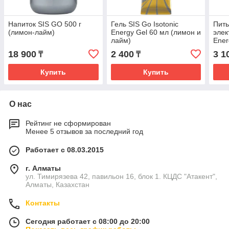
Напиток SIS GO 500 г
Гель SIS Go Isotonic
Пить
(лимон-лайм)
Energy Gel 60 мл (лимон и
эле
лайм)
Ener
коф
18 900
2 400
3 1
₸
₸
Купить
Купить
О нас
Рейтинг не сформирован
Менее 5 отзывов за последний год
Работает с 08.03.2015
г. Алматы
ул. Тимирязева 42, павильон 16, блок 1. КЦДС "Атакент",
Алматы, Казахстан
Контакты
Сегодня работает с 08:00 до 20:00