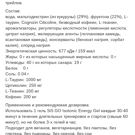
трейлов.
Состав:
вода, мальтодекстрин (из кукурузы) (29%), фруктоза (22%), L-
таурин, Cognizin Citicoline, безводный кофеин, L-теанин,
ароматизаторы, регуляторы кислотности (лимонная кислота,
цитрат натрия), желирующие агенты (геллановая камедь,
ксантановая камедь), консерванты (бензоат натрия, сорбат
калия), хлорид натрия.
Энергетическая ценность: 677 кДж / 159 ккал
Жиры: 0 г из которых насыщенные жирные кислоты: 0 г
Углеводы: 40 г из которых сахара: 19 г
Белок: 0 г
Соль: 0.04 г
L-Таурин: 1000 мг
Цитиколин: 250 мг
L-Теанин: 200 мг
Кофеин: 200 мг
Применение и рекомендуемая дозировка:
Использовать 1 гель SiS GO Isotonic Energy Gel каждые 30-40
минут в течение длительных тренировок и стартов (свыше 60
минут), но не более 3-х гелей в час.
Подходит для веганов, вегетарианцев, без лактозы, без
глютена, без пшеницы, без орехов, без сои.