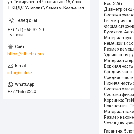
ул. Тимирязева 42, павильон 16, блок
Вес: 228 г
1. КЦДС "Атакент", Алматы, Казахстан
Диаметр секций
Система рукоя
Геометрия сте
Форма стержня
+7 (771) 665-32-20
Рукоятка: Aerg
магазин
Материал рукоя
Ремешок: Lock 
Размер ремешк
https://athletex.pro
Удлиненная ру
Материал стер
Верхняя часть
Средняя часть 
info@hodi.kz
Средняя часть 
Нижняя часть 
Система склад
+77716653220
Система фиксац
Корзинка: Trekk
Наконечник: Fle
Материал нако
Размер наконе
Чехол для хран
Гарантия: 5 ле