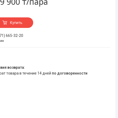
9 900 ₸/пара
Купить
771) 665-32-20
зин
врат товара в течение 14 дней
по договоренности