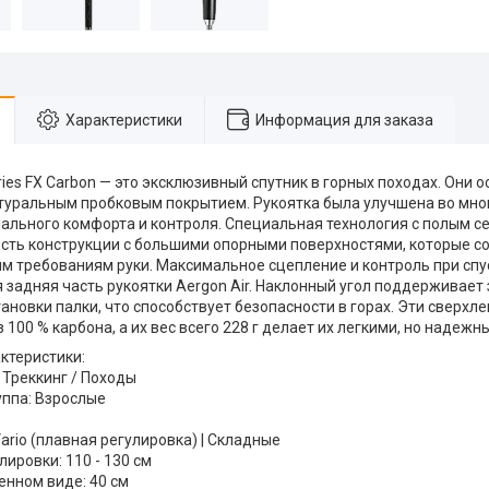
Характеристики
Информация для заказа
ries FX Carbon — это эксклюзивный спутник в горных походах. Они
натуральным пробковым покрытием. Рукоятка была улучшена во мног
ального комфорта и контроля. Специальная технология с полым с
ость конструкции с большими опорными поверхностями, которые с
м требованиям руки. Максимальное сцепление и контроль при спу
 задняя часть рукоятки Aergon Air. Наклонный угол поддерживает
ановки палки, что способствует безопасности в горах. Эти сверхл
 100 % карбона, а их вес всего 228 г делает их легкими, но надежн
ктеристики:
 Треккинг / Походы
уппа: Взрослые
ario (плавная регулировка) | Складные
ировки: 110 - 130 см
енном виде: 40 см