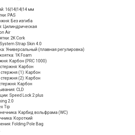
: 16|14|14|14 мм
тки: PAS
ржня: Без изгиба
: Цилиндрическая
on Air
тки: 2K Cork
System Strap Skin 4.0
а: Универсальный (плавная регулировка)
коятка: 1K Foam
жня: Карбон (PRC 1000)
 стержня: Карбон
стержня (1): Карбон
стержня (2): Карбон
стержня: Карбон
ывания: CLD
ии: Speed Lock 2 plus
ing 2.0
x Tip
нечника: Карбид вольфрама (WC)
чника: Короткий
ения: Folding Pole Bag
т