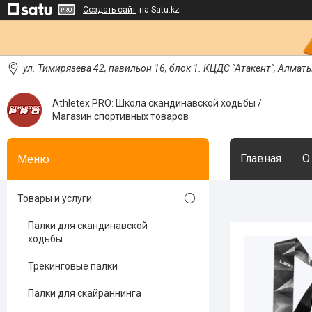
Создать сайт
на Satu.kz
ул. Тимирязева 42, павильон 16, блок 1. КЦДС "Атакент", Алмат
Athletex PRO: Школа скандинавской ходьбы /
Магазин спортивных товаров
Главная
О
Товары и услуги
Палки для скандинавской
ходьбы
Трекинговые палки
Палки для скайраннинга