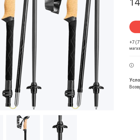
14
+7 (
мага
воз