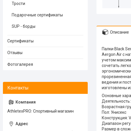
Трости
Подарочные сертификаты
SUP - борды
Описание
Сертификаты
Палки Black Se
Отзывы
Aergon Air с 
учетом максим
Фотогалерея
сочетать легк
эргономически
прорезиненная
ведения и пост
изготовлены из
Основные хара
Деятельность:
Возрастная гр
AthletexPRO: Спортивный магазин
Пол: Унисекс
Конструкция: V
Диапазон регул
Размер в слож