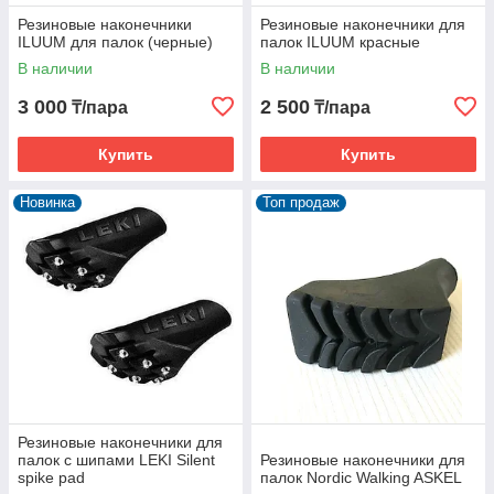
Резиновые наконечники
Резиновые наконечники для
ILUUM для палок (черные)
палок ILUUM красные
В наличии
В наличии
3 000
2 500
₸/пара
₸/пара
Купить
Купить
Новинка
Топ продаж
Резиновые наконечники для
палок с шипами LEKI Silent
Резиновые наконечники для
spike pad
палок Nordic Walking ASKEL