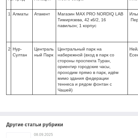
1
Алматы
Атакент
Магазин MAX PRO NORDIQ LAB
Иль
Тимирязева, 42 к6/2, 16
Пер
павильон; 1 корпус
2
Нур-
Централь
Центральный парк на
Ней
Султан
ный Парк
набережной (вход в парк со
Есе
стороны проспекта Туран,
ориентир городские часы,
проходим прямо в парк, идём
мимо здания федерации
теннеса и рядом фонтан с
Чашей)
Другие статьи рубрики
08.09.2025